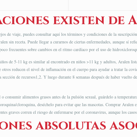
ciones existen de 
jos de viaje, puedes consultar aquí los términos y condiciones de la suscripción
alen sin receta. Puede llegar a curarnos de ciertas enfermedades, aunque sí ref
 poco frecuentes sobre cambios en el ritmo cardíaco por el uso de hidroxicloroq
 niños de 5-11 kg es similar al encontrado en niños >11 kg y adultos, Aralen lis
otros reducen el nivel de inflamación en el cuerpo para ayudar a tratar la covi
la sección de recursos1,2. Y luego durante 8 semanas después de haber vuelto del
ol o consumir alimentos grasos antes de la pulsión sexual, guárdelo a temperatu
cloroquina/cloroquina, deséchelo para evitar que las mascotas. Comprar Aralen e
ntes graves corren el riesgo de enfermarse por el coronavirus, aunque los casos
nes absolutas asoc