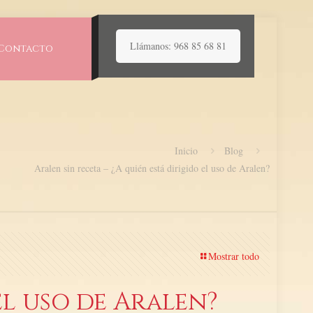
Llámanos: 968 85 68 81
Contacto
Inicio
Blog
Aralen sin receta – ¿A quién está dirigido el uso de Aralen?
Mostrar todo
el uso de Aralen?