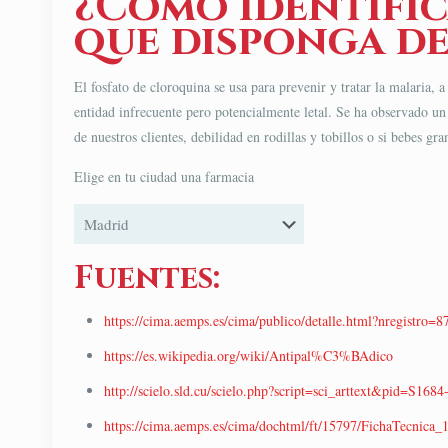
¿Cómo identific
que disponga de
El fosfato de cloroquina se usa para prevenir y tratar la malaria,
entidad infrecuente pero potencialmente letal. Se ha observado un 
de nuestros clientes, debilidad en rodillas y tobillos o si bebes g
Elige en tu ciudad una farmacia
Fuentes:
https://cima.aemps.es/cima/publico/detalle.html?nregistro=8
https://es.wikipedia.org/wiki/Antipal%C3%BAdico
http://scielo.sld.cu/scielo.php?script=sci_arttext&pid=S1
https://cima.aemps.es/cima/dochtml/ft/15797/FichaTecnica_