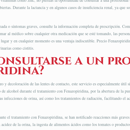
vitaminas como zinc, no pierdas la oportunidad de consultar a una profesional
iertas. Durante la lactancia y en algunos casos de insuficiencia renal, ya que 
rmada o síntomas graves, consulte la información completa de prescripción. Comp
ormar al médico sobre cualquier otra medicación que se esté tomando, las person
 lugar y en cualquier momento es una ventaja indiscutible. Precio Fenazopiridin
inarias como cistitis.
nsultarse a un pro
ridina?
 y decoloración de las lentes de contacto, este servicio es especialmente útil s
de alcohol durante el tratamiento con Fenazopiridina, por la abertura de la punt
las infecciones de orina, así como los tratamientos de radiación, facilitando el a
nte el tratamiento con Fenazopiridina, se han notificado reacciones más graves 
acidez de la orina, la ingesta de alimentos ácidos como los tomates o productos