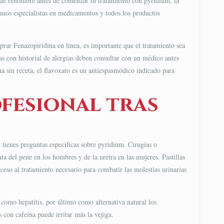
 de renombre antes de comenzar tu tratamiento con pyridium, la
somos especialistas en medicamentos y todos los productos
rar Fenazopiridina en línea, es importante que el tratamiento sea
as con historial de alergias deben consultar con un médico antes
a sin receta, el flavoxato es un antiespasmódico indicado para
fesional tras
i tienes preguntas específicas sobre pyridium. Cirugías o
a del pene en los hombres y de la uretra en las mujeres. Pastillas
cceso al tratamiento necesario para combatir las molestias urinarias
como hepatitis, por último como alternativa natural los
 con cafeína puede irritar más la vejiga.