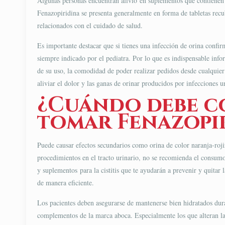
Algunas personas encuentran alivio en suplementos que contienen 
Fenazopiridina se presenta generalmente en forma de tabletas recub
relacionados con el cuidado de salud.
Es importante destacar que si tienes una infección de orina confi
siempre indicado por el pediatra. Por lo que es indispensable inf
de su uso, la comodidad de poder realizar pedidos desde cualquier
aliviar el dolor y las ganas de orinar producidos por infecciones ur
¿Cuándo debe co
tomar Fenazopi
Puede causar efectos secundarios como orina de color naranja-rojizo
procedimientos en el tracto urinario, no se recomienda el consumo 
y suplementos para la cistitis que te ayudarán a prevenir y quitar 
de manera eficiente.
Los pacientes deben asegurarse de mantenerse bien hidratados dura
complementos de la marca aboca. Especialmente los que alteran la 