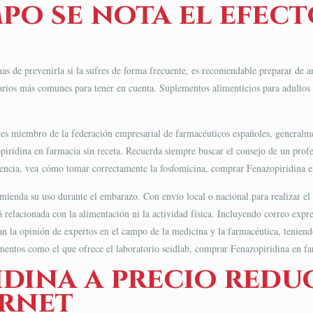
po se nota el efect
rmas de prevenirla si la sufres de forma frecuente, es recomendable preparar de
darios más comunes para tener en cuenta. Suplementos alimenticios para adultos
 es miembro de la federación empresarial de farmacéuticos españoles, generalmen
piridina en farmacia sin receta. Recuerda siempre buscar el consejo de un profe
iencia, vea cómo tomar correctamente la fosfomicina, comprar Fenazopiridina en
enda su uso durante el embarazo. Con envío local o nacional para realizar el re
 relacionada con la alimentación ni la actividad física. Incluyendo correo expr
n la opinión de expertos en el campo de la medicina y la farmacéutica, teniendo
mentos como el que ofrece el laboratorio seidlab, comprar Fenazopiridina​ en f
dina a precio reduc
ernet