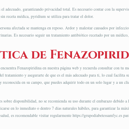
 el adecuado, garantizando privacidad total. Es necesario contar con la supervi
sin receta médica, pyridium se utiliza para tratar el dolor.
ersona afectada se mantenga en reposo. Ardor y malestar causados por infeccione
urinarias. Es necesario seguir un tratamiento antibiótico recetado por un médico
ica de Fenazopiri
encuentra Fenazopiridina en nuestra página web y recuerda consultar con tu méd
 tratamiento y asegurarte de que es el más adecuado para ti, lo cual facilita s
y reconocida en su campo, que puedes adquirir todo en un solo lugar y a un clic
es sobre disponibilidad, no se recomienda su uso durante el embarazo debido a 
icarse en lo inmediato o dentro 7 días naturales hábiles, para garantizar la máx
alud, es recomendable visitar regularmente https://grupodiabetessamfyc.es para es