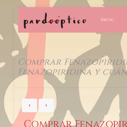
Inicio
Comprar Fenazopiridin
Fenazopiridina y cuán
Comprar Fenazopiri