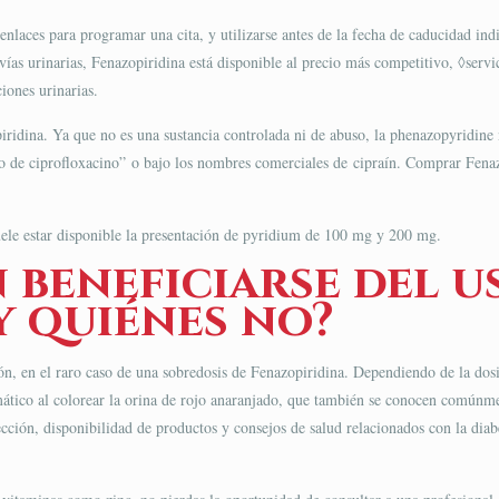
enlaces para programar una cita, y utilizarse antes de la fecha de caducidad ind
vías urinarias, Fenazopiridina está disponible al precio más competitivo, ◊serv
iones urinarias.
idina. Ya que no es una sustancia controlada ni de abuso, la phenazopyridine no
o de ciprofloxacino” o bajo los nombres comerciales de cipraín. Comprar Fenazo
uele estar disponible la presentación de pyridium de 100 mg y 200 mg.
 beneficiarse del u
y quiénes no?
ón, en el raro caso de una sobredosis de Fenazopiridina. Dependiendo de la dos
mático al colorear la orina de rojo anaranjado, que también se conocen comúnm
ección, disponibilidad de productos y consejos de salud relacionados con la diab