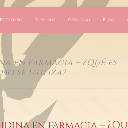
El Centro
Servicios
Catálogo
Blog
a​ en farmacia – ¿Qué es
do se utiliza?
dina​ en farmacia – ¿Qu