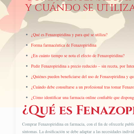
y cuándo se utiliz
¿Qué es Fenazopiridina y para qué se utiliza?
Forma farmacéutica de Fenazopiridina
¿En cuánto tiempo se nota el efecto de Fenazopiridina?
Pedir Fenazopiridina a precio reducido – sin receta, por Inte
¿Quiénes pueden beneficiarse del uso de Fenazopiridina y qu
¿Cuándo debe consultarse a un profesional tras tomar Fenazo
¿Cómo identificar una farmacia online confiable que dispon
¿Qué es Fenazopi
Comprar Fenazopiridina​ en farmacia, con el fin de ofrecerle public
síntomas. La dosificación se debe adaptar a las necesidades indivi