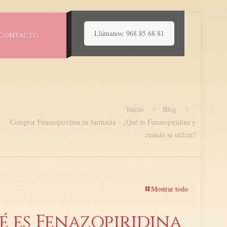
Llámanos: 968 85 68 81
Contacto
Inicio
Blog
Comprar Fenazopiridina​ en farmacia – ¿Qué es Fenazopiridina y
cuándo se utiliza?
Mostrar todo
é es Fenazopiridina