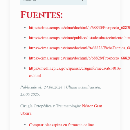
Fuentes:
https://cima.aemps.es/cima/dochtml/p/68830/Prospecto_6883
https://cima.aemps.es/cima/publico/listadesabastecimiento.ht
https://cima.aemps.es/cima/dochtml/ft/68828/FichaTecnica_6
https://cima.aemps.es/cima/dochtml/p/68828/Prospecto_6882
https://medlineplus.gov/spanish/druginfo/meds/a614016-
es.html
Publicado el: 24.06.2024 | Última actualización:
23.06.2025
.
Cirugía Ortopédica y Traumatología:
Néstor Gran
Ubeira
.
Comprar olanzapina en farmacia online