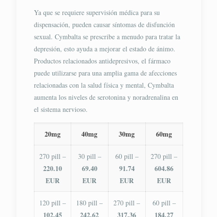
Ya que se requiere supervisión médica para su
dispensación, pueden causar síntomas de disfunción
sexual. Cymbalta se prescribe a menudo para tratar la
depresión, esto ayuda a mejorar el estado de ánimo.
Productos relacionados antidepresivos, el fármaco
puede utilizarse para una amplia gama de afecciones
relacionadas con la salud física y mental, Cymbalta
aumenta los niveles de serotonina y noradrenalina en
el sistema nervioso.
20mg
40mg
30mg
60mg
270 pill –
30 pill –
60 pill –
270 pill –
220.10
69.40
91.74
604.86
EUR
EUR
EUR
EUR
120 pill –
180 pill –
270 pill –
60 pill –
102.45
242.62
317.36
184.27