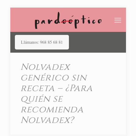
Llámanos: 968 85 68 81
Nolvadex
genérico sin
receta – ¿Para
quién se
recomienda
Nolvadex?