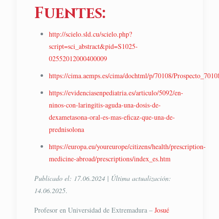
Fuentes:
http://scielo.sld.cu/scielo.php?
script=sci_abstract&pid=S1025-
02552012000400009
https://cima.aemps.es/cima/dochtml/p/70108/Prospecto_7010
https://evidenciasenpediatria.es/articulo/5092/en-
ninos-con-laringitis-aguda-una-dosis-de-
dexametasona-oral-es-mas-eficaz-que-una-de-
prednisolona
https://europa.eu/youreurope/citizens/health/prescription-
medicine-abroad/prescriptions/index_es.htm
Publicado el: 17.06.2024 | Última actualización:
14.06.2025
.
Profesor en Universidad de Extremadura –
Josué