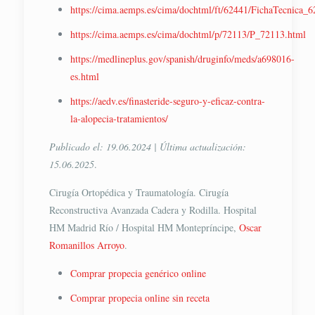
https://cima.aemps.es/cima/dochtml/ft/62441/FichaTecnica_
https://cima.aemps.es/cima/dochtml/p/72113/P_72113.html
https://medlineplus.gov/spanish/druginfo/meds/a698016-
es.html
https://aedv.es/finasteride-seguro-y-eficaz-contra-
la-alopecia-tratamientos/
Publicado el: 19.06.2024 | Última actualización:
15.06.2025
.
Cirugía Ortopédica y Traumatología. Cirugía
Reconstructiva Avanzada Cadera y Rodilla. Hospital
HM Madrid Río / Hospital HM Montepríncipe,
Oscar
Romanillos Arroyo
.
Comprar propecia genérico online
Comprar propecia online sin receta