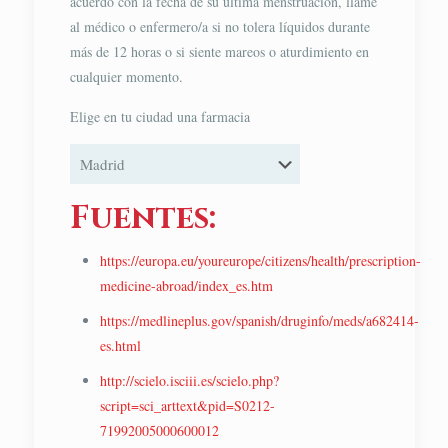
acuerdo con la fecha de su última menstruación, llame
al médico o enfermero/a si no tolera líquidos durante
más de 12 horas o si siente mareos o aturdimiento en
cualquier momento.
Elige en tu ciudad una farmacia
Fuentes:
https://europa.eu/youreurope/citizens/health/prescription-
medicine-abroad/index_es.htm
https://medlineplus.gov/spanish/druginfo/meds/a682414-
es.html
http://scielo.isciii.es/scielo.php?
script=sci_arttext&pid=S0212-
71992005000600012