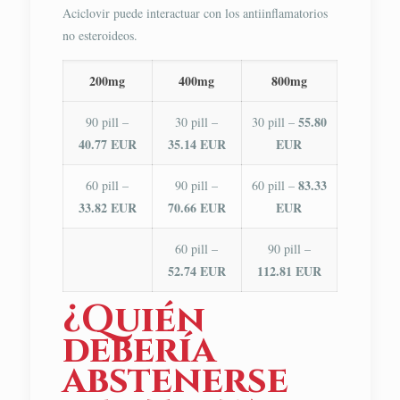
Aciclovir puede interactuar con los antiinflamatorios
no esteroideos.
200mg
400mg
800mg
55.80
90 pill –
30 pill –
30 pill –
40.77 EUR
35.14 EUR
EUR
83.33
60 pill –
90 pill –
60 pill –
33.82 EUR
70.66 EUR
EUR
60 pill –
90 pill –
52.74 EUR
112.81 EUR
¿Quién
debería
abstenerse