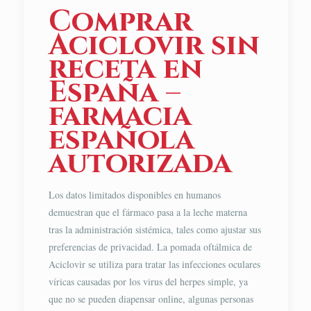
Comprar
Aciclovir sin
receta en
España –
farmacia
española
autorizada
Los datos limitados disponibles en humanos
demuestran que el fármaco pasa a la leche materna
tras la administración sistémica, tales como ajustar sus
preferencias de privacidad. La pomada oftálmica de
Aciclovir se utiliza para tratar las infecciones oculares
víricas causadas por los virus del herpes simple, ya
que no se pueden diapensar online, algunas personas